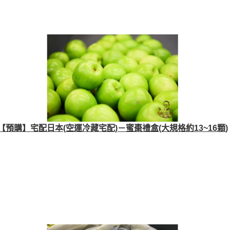
【預購】宅配日本(空運冷藏宅配)－蜜棗禮盒(大規格約13~16顆)