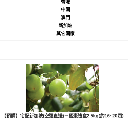
香港
中國
澳門
新加坡
其它國家
【預購】宅配新加坡(空運直送)－蜜棗禮盒2.5kg(約16~20顆)