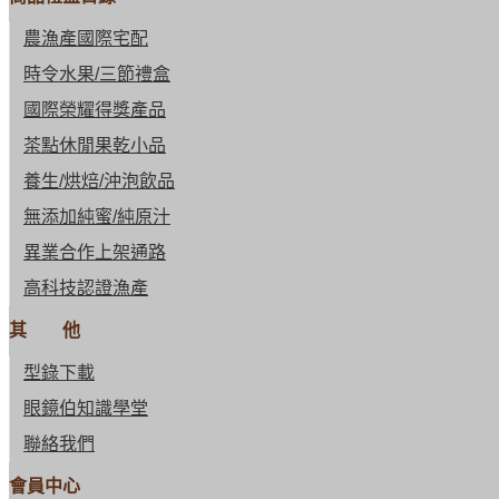
農漁產國際宅配
時令水果/三節禮盒
國際榮耀得獎產品
茶點休閒果乾小品
養生/烘焙/沖泡飲品
無添加純蜜/純原汁
異業合作上架通路
高科技認證漁產
其 他
型錄下載
眼鏡伯知識學堂
聯絡我們
會員中心