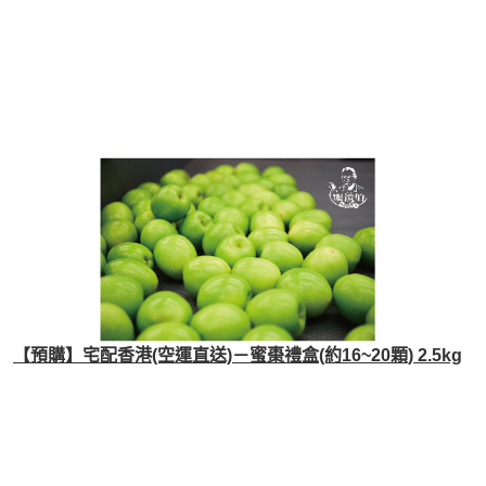
【預購】宅配香港(空運直送)－蜜棗禮盒(約16~20顆) 2.5kg