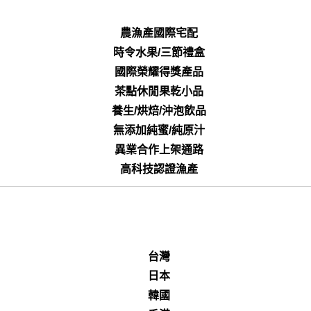
農漁產國際宅配
時令水果/三節禮盒
國際榮耀得獎產品
茶點休閒果乾小品
養生/烘焙/沖泡飲品
無添加純蜜/純原汁
異業合作上架通路
高科技認證漁產
台灣
日本
韓國