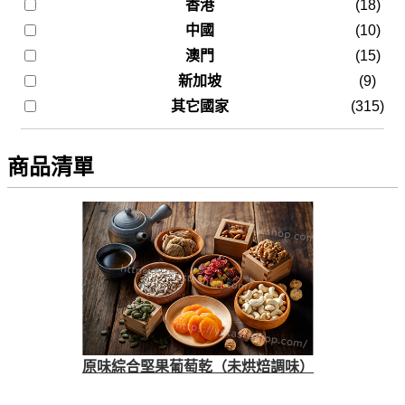
香港
(18)
中國
(10)
澳門
(15)
新加坡
(9)
其它國家
(315)
商品清單
原味綜合堅果葡萄乾（未烘焙調味）