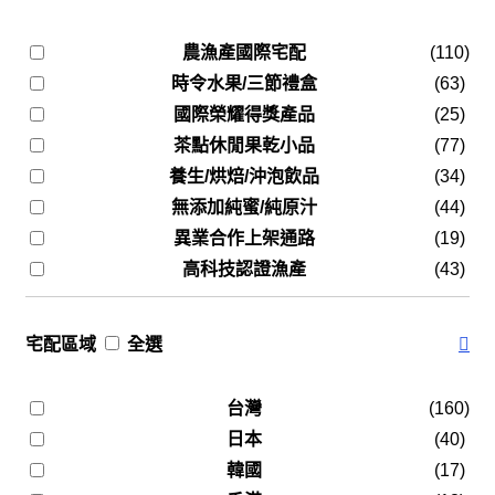
農漁產國際宅配
(110)
時令水果/三節禮盒
(63)
國際榮耀得獎產品
(25)
茶點休閒果乾小品
(77)
養生/烘焙/沖泡飲品
(34)
無添加純蜜/純原汁
(44)
異業合作上架通路
(19)
高科技認證漁產
(43)
宅配區域
全選
台灣
(160)
日本
(40)
韓國
(17)