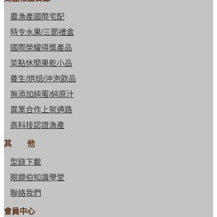
農漁產國際宅配
時令水果/三節禮盒
國際榮耀得獎產品
茶點休閒果乾小品
養生/烘焙/沖泡飲品
無添加純蜜/純原汁
異業合作上架通路
高科技認證漁產
其 他
型錄下載
眼鏡伯知識學堂
聯絡我們
會員中心