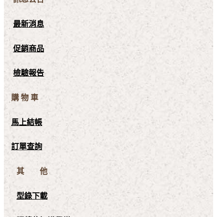
最新消息
促銷商品
檢驗報告
購 物 車
馬上結帳
訂單查詢
其 他
型錄下載