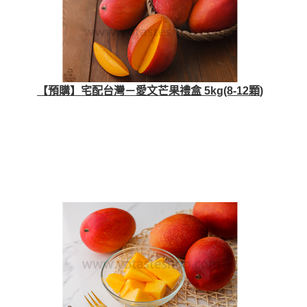
【預購】宅配台灣－愛文芒果禮盒 5kg(8-12顆)