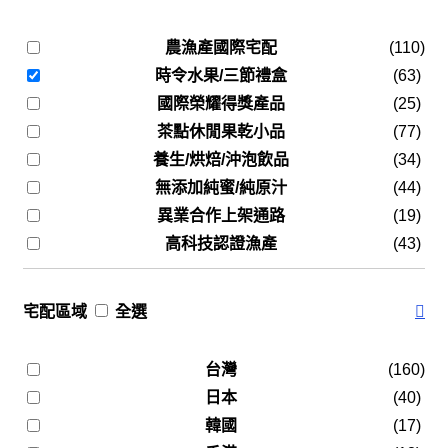
農漁產國際宅配
(110)
時令水果/三節禮盒
(63)
國際榮耀得獎產品
(25)
茶點休閒果乾小品
(77)
養生/烘焙/沖泡飲品
(34)
無添加純蜜/純原汁
(44)
異業合作上架通路
(19)
高科技認證漁產
(43)
宅配區域
全選
台灣
(160)
日本
(40)
韓國
(17)