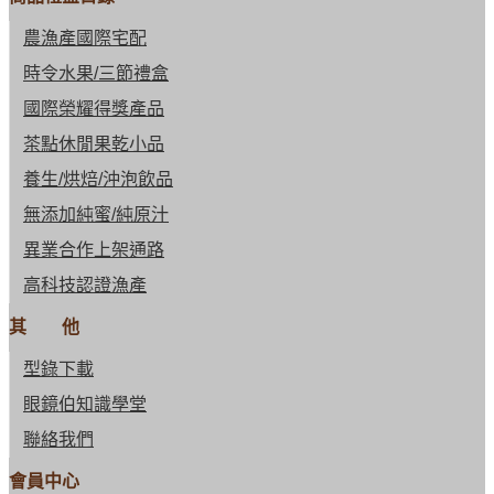
農漁產國際宅配
時令水果/三節禮盒
國際榮耀得獎產品
茶點休閒果乾小品
養生/烘焙/沖泡飲品
無添加純蜜/純原汁
異業合作上架通路
高科技認證漁產
其 他
型錄下載
眼鏡伯知識學堂
聯絡我們
會員中心