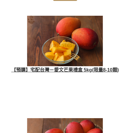
【預購】宅配台灣－愛文芒果禮盒 5kg(限量8-10顆)