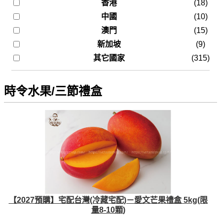
香港
(18)
中國
(10)
澳門
(15)
新加坡
(9)
其它國家
(315)
時令水果/三節禮盒
【2027預購】宅配台灣(冷藏宅配)－愛文芒果禮盒 5kg(限
量8-10顆)