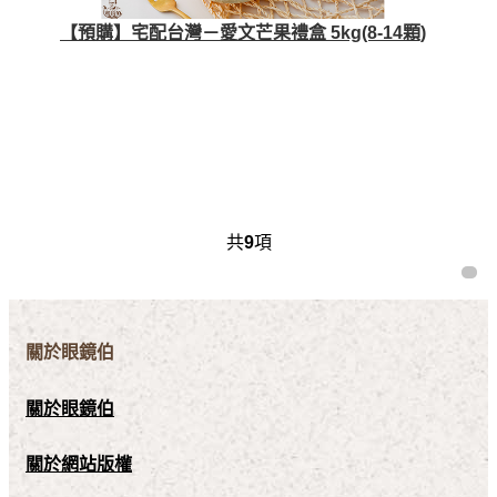
【預購】宅配台灣－愛文芒果禮盒 5kg(8-14顆)
共
9
項
關於眼鏡伯
關於眼鏡伯
關於網站版權