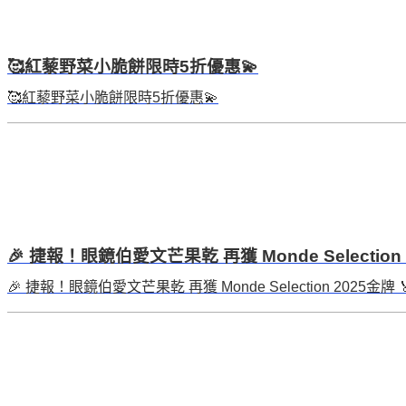
🥰紅藜野菜小脆餅限時5折優惠💫
🥰紅藜野菜小脆餅限時5折優惠💫
🎉 捷報！眼鏡伯愛文芒果乾 再獲 Monde Selection
🎉 捷報！眼鏡伯愛文芒果乾 再獲 Monde Selection 2025金牌