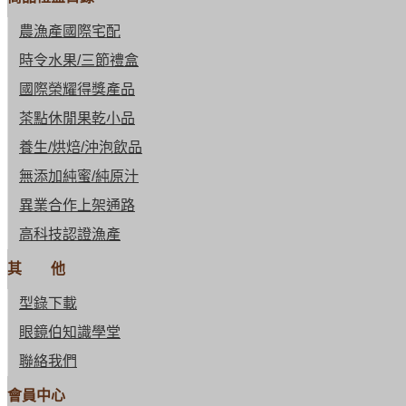
農漁產國際宅配
時令水果/三節禮盒
國際榮耀得獎產品
茶點休閒果乾小品
養生/烘焙/沖泡飲品
無添加純蜜/純原汁
異業合作上架通路
高科技認證漁產
其 他
型錄下載
眼鏡伯知識學堂
聯絡我們
會員中心