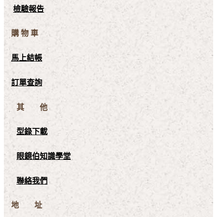
檢驗報告
購 物 車
馬上結帳
訂單查詢
其 他
型錄下載
眼鏡伯知識學堂
聯絡我們
地 址