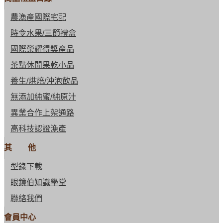
農漁產國際宅配
時令水果/三節禮盒
國際榮耀得獎產品
茶點休閒果乾小品
養生/烘焙/沖泡飲品
無添加純蜜/純原汁
異業合作上架通路
高科技認證漁產
其 他
型錄下載
眼鏡伯知識學堂
聯絡我們
會員中心