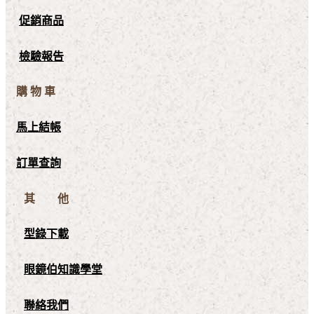
促銷商品
檢驗報告
購 物 車
馬上結帳
訂單查詢
其 他
型錄下載
眼鏡伯知識學堂
聯絡我們