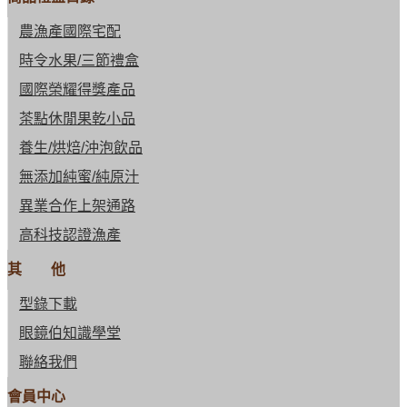
農漁產國際宅配
時令水果/三節禮盒
國際榮耀得獎產品
茶點休閒果乾小品
養生/烘焙/沖泡飲品
無添加純蜜/純原汁
異業合作上架通路
高科技認證漁產
其 他
型錄下載
眼鏡伯知識學堂
聯絡我們
會員中心