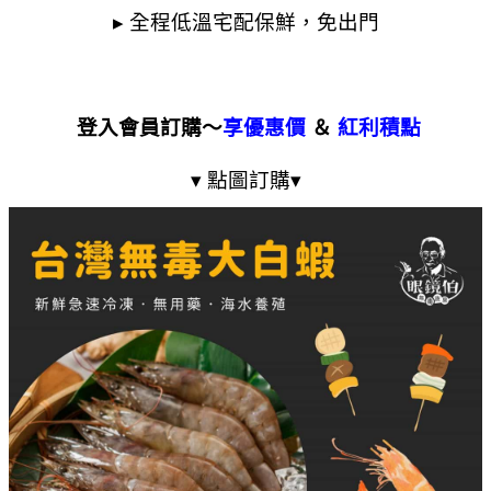
▸ 全程低溫宅配保鮮，免出門
登入會員訂購～
享優惠價
＆
紅利積點
▾ 點圖訂購▾