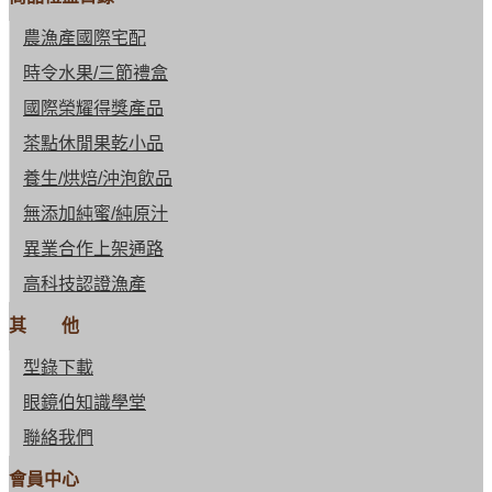
農漁產國際宅配
時令水果/三節禮盒
國際榮耀得獎產品
茶點休閒果乾小品
養生/烘焙/沖泡飲品
無添加純蜜/純原汁
異業合作上架通路
高科技認證漁產
其 他
型錄下載
眼鏡伯知識學堂
聯絡我們
會員中心