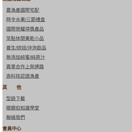
農漁產國際宅配
時令水果/三節禮盒
國際榮耀得獎產品
茶點休閒果乾小品
養生/烘焙/沖泡飲品
無添加純蜜/純原汁
異業合作上架通路
高科技認證漁產
其 他
型錄下載
眼鏡伯知識學堂
聯絡我們
會員中心