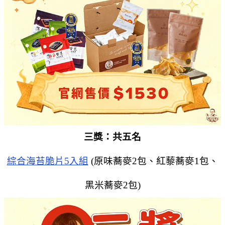
三獎：共五名
綜合海苔脆片5入組
(原味蕎麥2包、紅藜蕎麥1包、
黑米蕎麥2包)