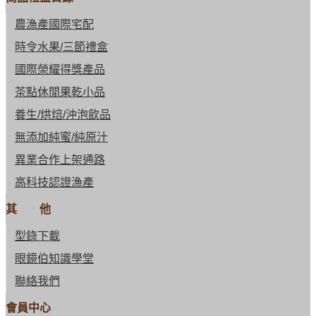
農漁產國際宅配
時令水果/三節禮盒
國際榮耀得獎產品
茶點休閒果乾小品
養生/烘焙/沖泡飲品
無添加純蜜/純原汁
異業合作上架通路
高科技認證漁產
其 他
型錄下載
眼鏡伯知識學堂
聯絡我們
會員中心