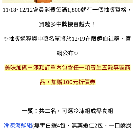
11/18~12/12會員消費每滿1,800就有一個抽獎資格，
買越多中獎機會越大！
✨抽獎過程與中獎名單將於12/19在眼鏡伯社群、官
網公布✨
美味加碼－滿額
訂單內包含任一項養生五穀專區商
品，加贈
100
元折價券
一獎：共二名
，可選冷凍組或零食組
冷凍海鮮組
(無毒白蝦4包、無藥蝦仁2包、一口酥炭