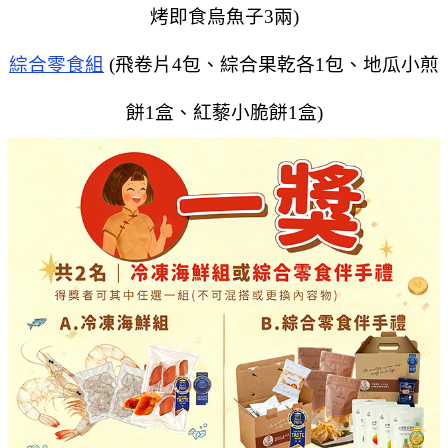
烤即食烏魚子3兩)
綜合零食組
(飛卷片4包、綜合果乾各1包、地瓜小煎
餅1盒、紅藜小脆餅1盒)