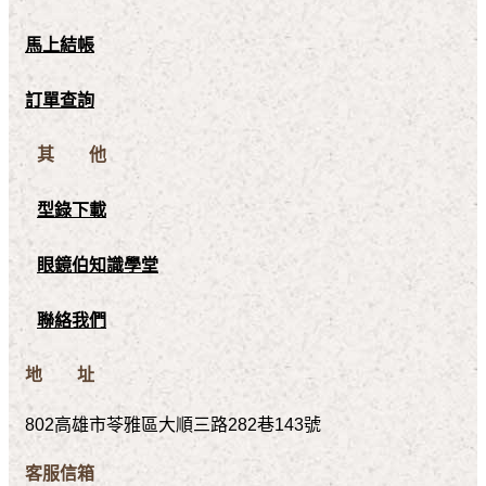
馬上結帳
訂單查詢
其 他
型錄下載
眼鏡伯知識學堂
聯絡我們
地 址
802高雄市苓雅區大順三路282巷143號
客服信箱