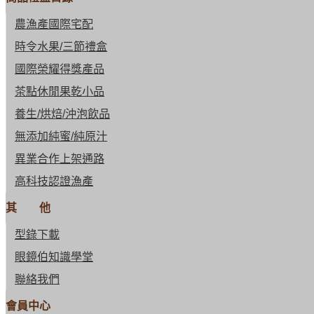
農漁產國際宅配
時令水果/三節禮盒
國際榮耀得獎產品
茶點休閒果乾小品
養生/烘焙/沖泡飲品
無添加純蜜/純原汁
異業合作上架通路
高科技認證漁產
其 他
型錄下載
眼鏡伯知識學堂
聯絡我們
會員中心