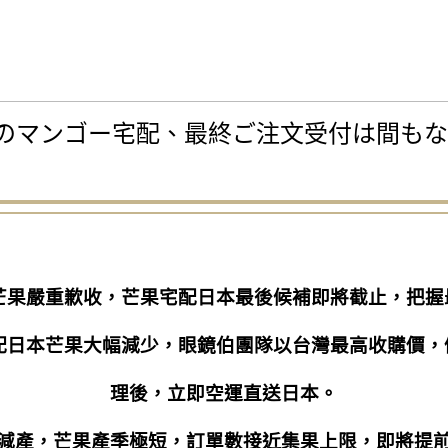
のマンゴー宅配、最終ご注文受付は間もな
灣芒果嚴重歉收，芒果宅配日本最後候補即將截止，把
宅配日本芒果大幅減少，眼鏡伯團隊以台灣最高收購價
理後，立即空運直送日本。
減產，芒果產季極短，訂單數接近集果上限，即將提