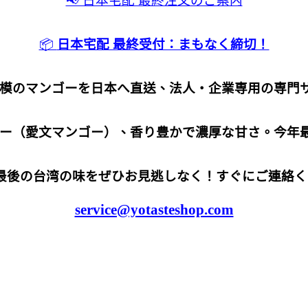
📢 日本宅配 最終注文のご案内
📦
日本宅配 最終受付：まもなく締切！
模のマンゴーを日本へ直送、法人・企業専用の専門
ー（愛文マンゴー）、香り豊かで濃厚な甘さ。今年
最後の台湾の味をぜひお見逃しなく！すぐにご連絡く
service@yotasteshop.com