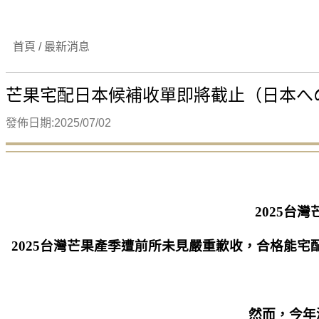
首頁 / 最新消息
芒果宅配日本候補收單即將截止（日本へ
發佈日期:2025/07/02
2025台
2025台灣芒果產季遭前所未見嚴重歉收，合格能
然而，今年