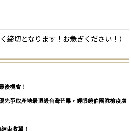
く締切となります！お急ぎください！）
握最後機會！
，優先爭取產地最頂級台灣芒果，經眼鏡伯團隊檢疫處
前結束收單！