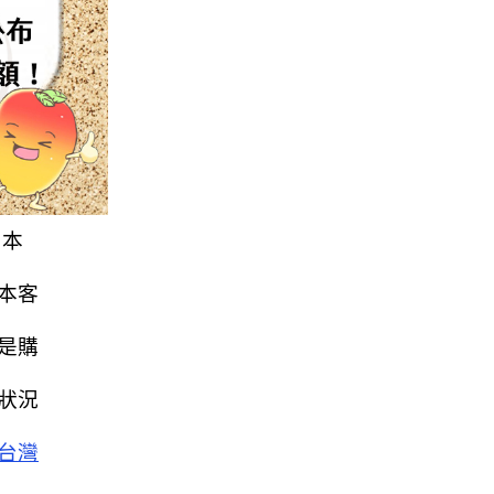
日本
本客
是購
狀況
台灣