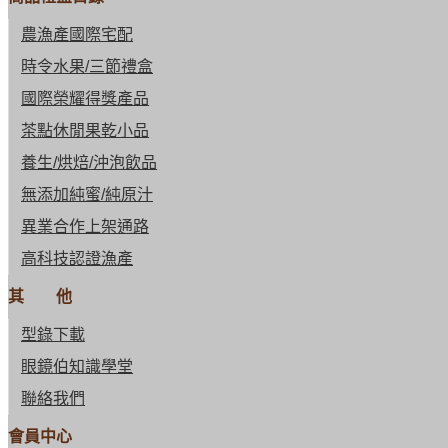
農漁產國際宅配
時令水果/三節禮盒
國際榮耀得獎產品
茶點休閒果乾小品
養生/烘焙/沖泡飲品
無添加純蜜/純原汁
異業合作上架通路
高科技認證漁產
其 他
型錄下載
眼鏡伯知識學堂
聯絡我們
會員中心