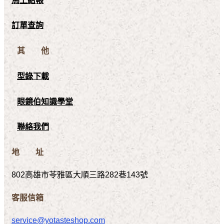
馬上結帳
訂單查詢
其 他
型錄下載
眼鏡伯知識學堂
聯絡我們
地 址
802高雄市苓雅區大順三路282巷143號
客服信箱
service@yotasteshop.com