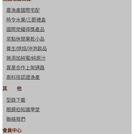
農漁產國際宅配
時令水果/三節禮盒
國際榮耀得獎產品
茶點休閒果乾小品
養生/烘焙/沖泡飲品
無添加純蜜/純原汁
異業合作上架通路
高科技認證漁產
其 他
型錄下載
眼鏡伯知識學堂
聯絡我們
會員中心