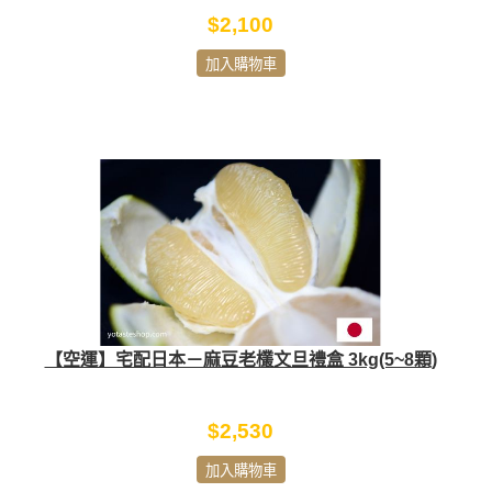
$2,100
加入購物車
【空運】宅配日本－麻豆老欉文旦禮盒 3kg(5~8顆)
$2,530
加入購物車