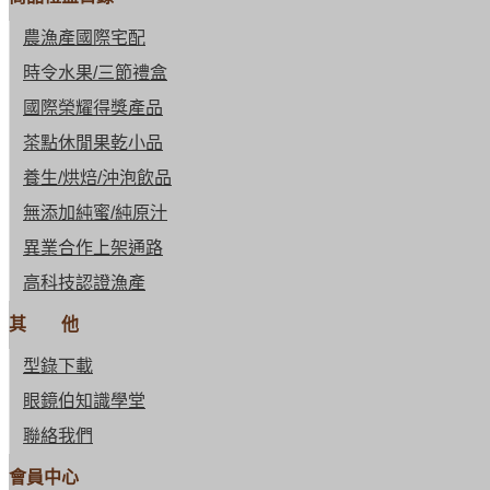
農漁產國際宅配
時令水果/三節禮盒
國際榮耀得獎產品
茶點休閒果乾小品
養生/烘焙/沖泡飲品
無添加純蜜/純原汁
異業合作上架通路
高科技認證漁產
其 他
型錄下載
眼鏡伯知識學堂
聯絡我們
會員中心