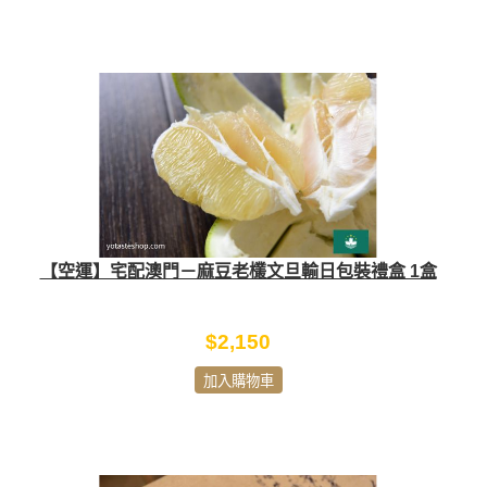
【空運】宅配澳門－麻豆老欉文旦輸日包裝禮盒 1盒
$2,150
加入購物車