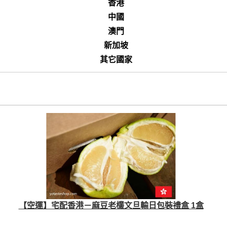
香港
中國
澳門
新加坡
其它國家
【空運】宅配香港－麻豆老欉文旦輸日包裝禮盒 1盒