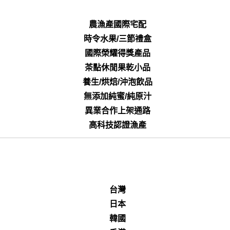
農漁產國際宅配
時令水果/三節禮盒
國際榮耀得獎產品
茶點休閒果乾小品
養生/烘焙/沖泡飲品
無添加純蜜/純原汁
異業合作上架通路
高科技認證漁產
台灣
日本
韓國