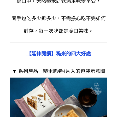
延口中，天然糙米餅乾滿足味蕾享受，
隨手包吃多少拆多少，不需擔心吃不完如何
封存，每一次吃都是脆口美味。
【延伸閱讀】糙米的四大好處
▼ 系列產品－糙米脆卷4片入的包裝示意圖