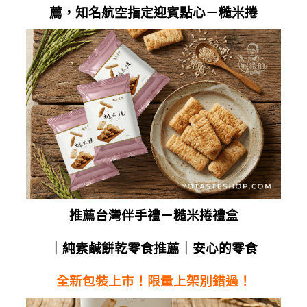
薦，知名航空指定迎賓點心－糙米捲
推薦
台灣伴手禮
－糙米捲禮盒
｜
純素
鹹餅乾
零食推薦
｜安心的零食
全新包裝上市！限量上架別錯過！