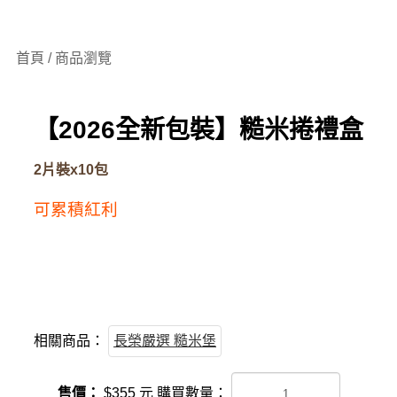
首頁 / 商品瀏覽
【2026全新包裝】糙米捲禮盒
2片裝x10包
可累積紅利
相關商品：
長榮嚴選 糙米堡
售價：
$
355
元
購買數量：