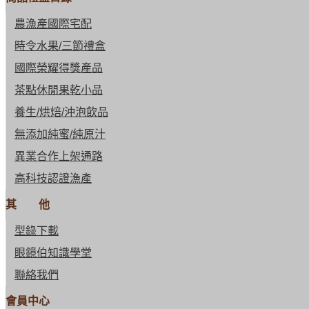
農漁產國際宅配
時令水果/三節禮盒
國際榮耀得獎產品
茶點休閒果乾小品
養生/烘焙/沖泡飲品
無添加純蜜/純原汁
異業合作上架通路
高科技認證漁產
其 他
型錄下載
眼鏡伯知識學堂
聯絡我們
會員中心