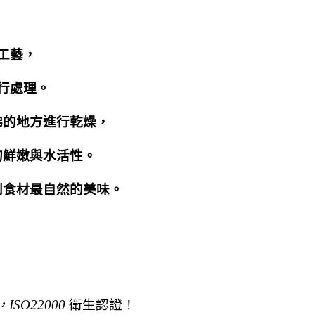
工藝，
行處理。
拂的地方進行乾燥，
的鮮嫩與水活性。
到食材最自然的美味
。
，ISO22000
衛生認證！