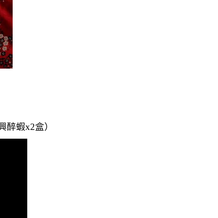
興醉蝦x2盒）