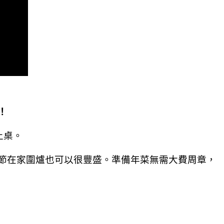
！
上桌。
節在家圍爐也可以很豐盛。準備年菜無需大費周章，