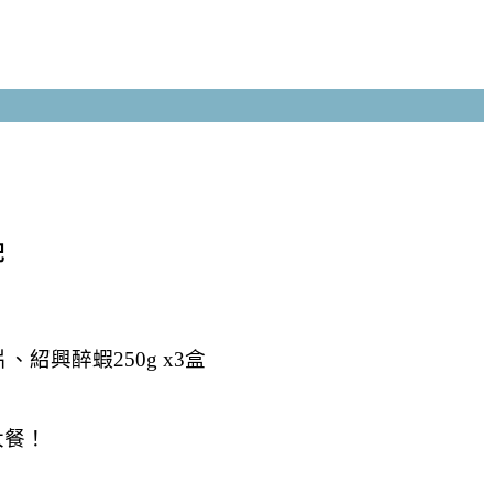
配
片、紹興醉蝦250g x3盒
大餐！