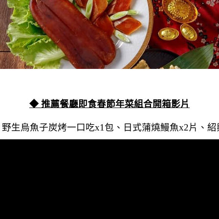
◆ 推薦餐廳即食春節年菜組合開箱影片
野生烏魚子炭烤一口吃x1包、日式蒲燒鰻魚x2片、紹