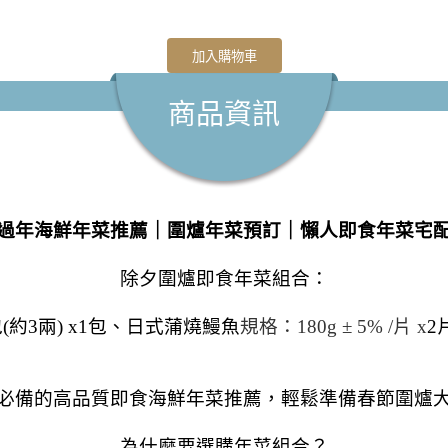
加入購物車
商品資訊
過年海鮮年菜推薦｜圍爐年菜預訂
｜懶人
即食
年菜
宅
除夕圍爐即食年菜組合：
約3兩) x1包、
日式蒲燒鰻魚
規格：180g ± 5% /片 x
2
必備的高品質即食海鮮年菜推薦，輕鬆準備春節圍爐
為什麼要選購年菜組合？