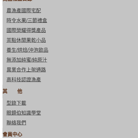
農漁產國際宅配
時令水果/三節禮盒
國際榮耀得獎產品
茶點休閒果乾小品
養生/烘焙/沖泡飲品
無添加純蜜/純原汁
異業合作上架通路
高科技認證漁產
其 他
型錄下載
眼鏡伯知識學堂
聯絡我們
會員中心