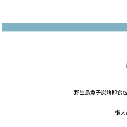
野生烏魚子炭烤即食包(
懶人